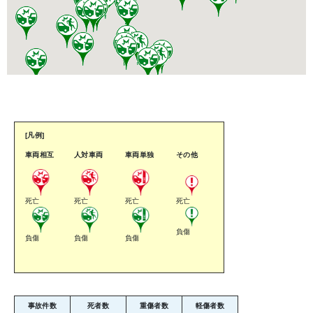
[凡例]
車両相互
人対車両
車両単独
その他
死亡
死亡
死亡
死亡
負傷
負傷
負傷
負傷
事故件数
死者数
重傷者数
軽傷者数