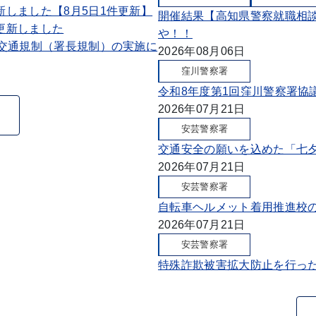
しました【8月5日1件更新】
開催結果【高知県警察就職相
更新しました
や！！
う交通規制（署長規制）の実施に
2026年08月06日
窪川警察署
令和8年度第1回窪川警察署協
2026年07月21日
安芸警察署
交通安全の願いを込めた「七
2026年07月21日
安芸警察署
自転車ヘルメット着用推進校
2026年07月21日
安芸警察署
特殊詐欺被害拡大防止を行っ