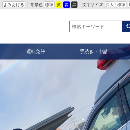
よみあげる
背景色
標準
黄
青
黒
文字サイズ
拡大
標準
運転免許
手続き・申請