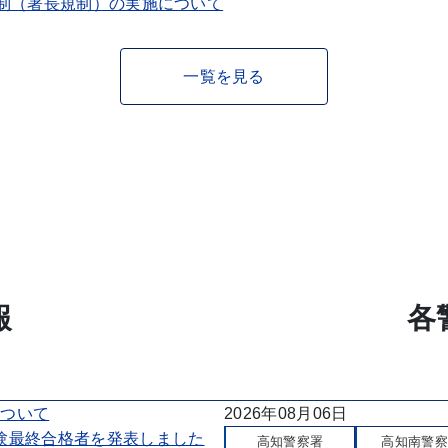
規制（署長規制）の実施について
一覧を見る
報
各
について
2026年08月06日
験最終合格者を発表しました
高知警察署
高知南警察