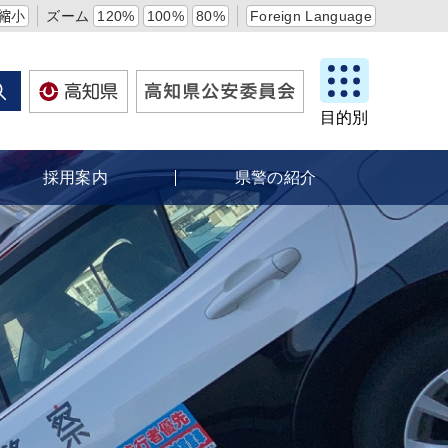
縮小
ズーム
120%
100%
80%
Foreign Language
目的別
採用案内
県警の紹介