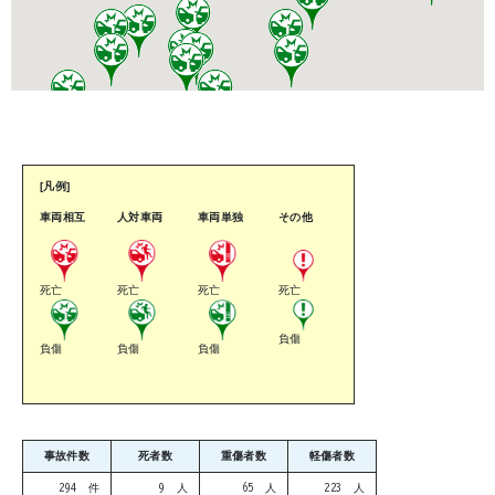
[凡例]
車両相互
人対車両
車両単独
その他
死亡
死亡
死亡
死亡
負傷
負傷
負傷
負傷
事故件数
死者数
重傷者数
軽傷者数
294 件
9 人
65 人
223 人