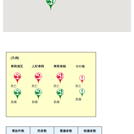
[凡例]
車両相互
人対車両
車両単独
その他
死亡
死亡
死亡
死亡
負傷
負傷
負傷
負傷
事故件数
死者数
重傷者数
軽傷者数