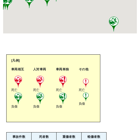
[凡例]
車両相互
人対車両
車両単独
その他
死亡
死亡
死亡
死亡
負傷
負傷
負傷
負傷
事故件数
死者数
重傷者数
軽傷者数