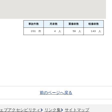
事故件数
死者数
重傷者数
軽傷者数
201 件
4 人
59 人
143 人
前のページへ戻る
ェブアクセシビリティ
リンク集
サイトマップ