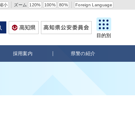
縮小
ズーム
120%
100%
80%
Foreign Language
目的別
採用案内
県警の紹介