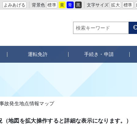
よみあげる
背景色
標準
黄
青
黒
文字サイズ
拡大
標準
運転免許
手続き・申請
事故発生地点情報マップ
況（地図を拡大操作すると詳細な表示になります。）