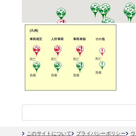
[凡例]
車両相互
人対車両
車両単独
その他
死亡
死亡
死亡
死亡
負傷
負傷
負傷
負傷
このサイトについて
プライバシーポリシー
ウ