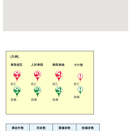
[凡例]
車両相互
人対車両
車両単独
その他
死亡
死亡
死亡
死亡
負傷
負傷
負傷
負傷
事故件数
死者数
重傷者数
軽傷者数