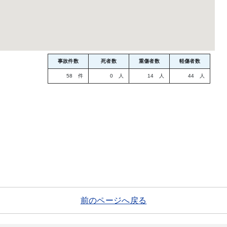
事故件数
死者数
重傷者数
軽傷者数
58 件
0 人
14 人
44 人
前のページへ戻る