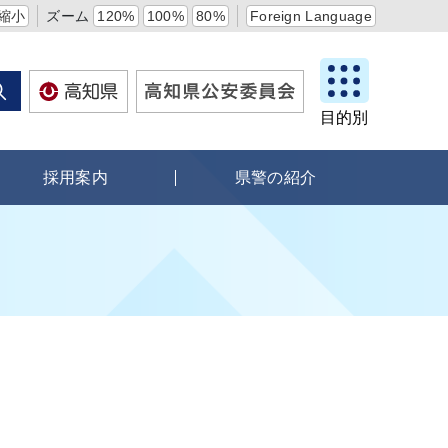
縮小
ズーム
120%
100%
80%
Foreign Language
目的別
採用案内
県警の紹介