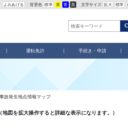
よみあげる
背景色
標準
黄
青
黒
文字サイズ
拡大
標準
運転免許
手続き・申請
事故発生地点情報マップ
（地図を拡大操作すると詳細な表示になります。）