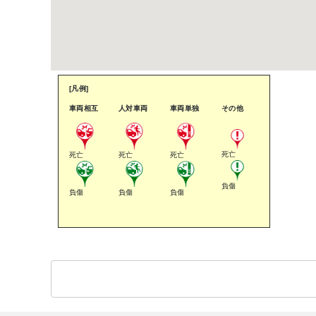
[凡例]
車両相互
人対車両
車両単独
その他
死亡
死亡
死亡
死亡
負傷
負傷
負傷
負傷