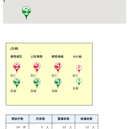
[凡例]
車両相互
人対車両
車両単独
その他
死亡
死亡
死亡
死亡
負傷
負傷
負傷
負傷
事故件数
死者数
重傷者数
軽傷者数
24 件
0 人
12 人
12 人