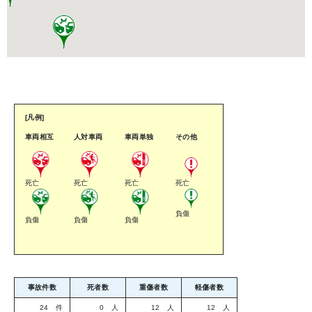
[凡例]
車両相互
人対車両
車両単独
その他
死亡
死亡
死亡
死亡
負傷
負傷
負傷
負傷
事故件数
死者数
重傷者数
軽傷者数
24 件
0 人
12 人
12 人