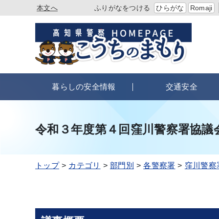
本文へ
ふりがなをつける
ひらがな
Romaji
暮らしの安全情報
交通安全
令和３年度第４回窪川警察署協議
トップ
カテゴリ
部門別
各警察署
窪川警察