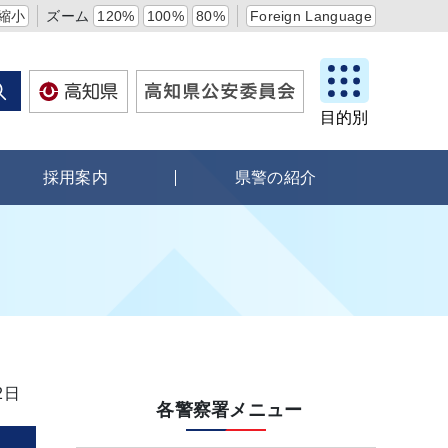
縮小
ズーム
120%
100%
80%
Foreign Language
目的別
採用案内
県警の紹介
2日
各警察署メニュー