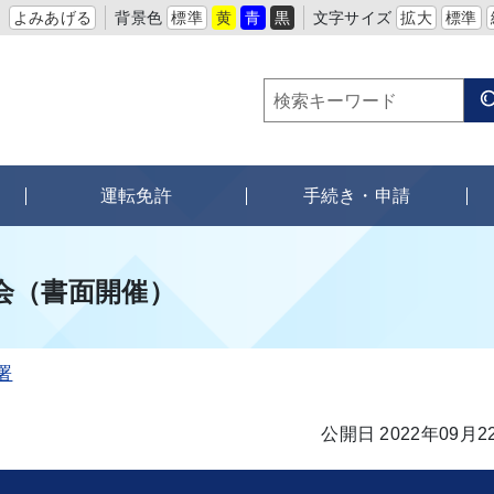
よみあげる
背景色
標準
黄
青
黒
文字サイズ
拡大
標準
運転免許
手続き・申請
会（書面開催）
署
公開日 2022年09月2