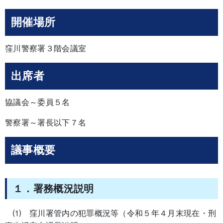
開催場所
窪川警察署３階会議室
出席者
協議会～委員５名
警察署～署長以下７名
議事概要
１．署務概況説明
⑴ 窪川署管内の犯罪概況等（令和５年４月末現在・刑