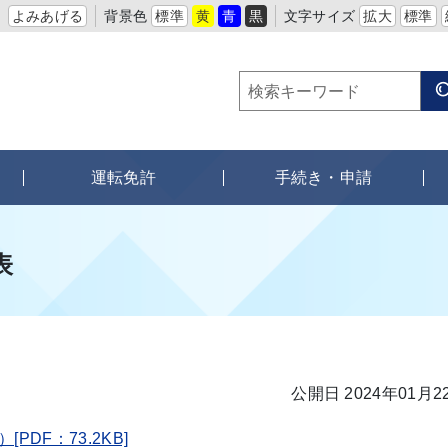
よみあげる
背景色
標準
黄
青
黒
文字サイズ
拡大
標準
運転免許
手続き・申請
表
公開日 2024年01月2
PDF：73.2KB]