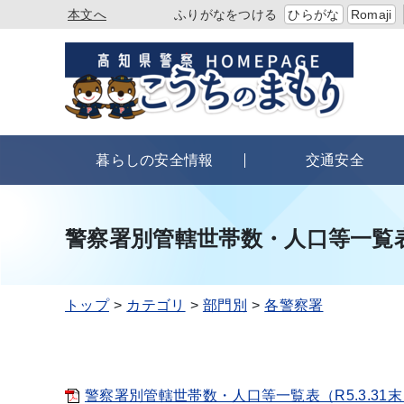
本文へ
ふりがなをつける
ひらがな
Romaji
暮らしの安全情報
交通安全
警察署別管轄世帯数・人口等一覧
トップ
カテゴリ
部門別
各警察署
警察署別管轄世帯数・人口等一覧表（R5.3.31末）[