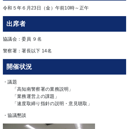
令和５年６月23日（金）午前10時～正午
出席者
協議会：委員 ９名
警察署：署長以下 14名
開催状況
・議題
「高知南警察署の業務説明」
「業務運営上の課題」
「速度取締り指針の説明・意見聴取」
・協議懇談