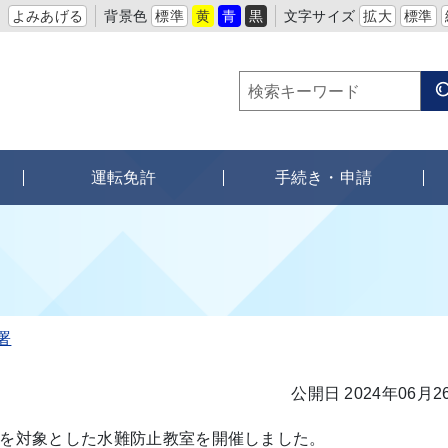
よみあげる
背景色
標準
黄
青
黒
文字サイズ
拡大
標準
運転免許
手続き・申請
署
公開日 2024年06月2
を対象とした水難防止教室を開催しました。