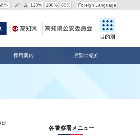
縮小
ズーム
120%
100%
80%
Foreign Language
目的別
採用案内
県警の紹介
6日
各警察署メニュー