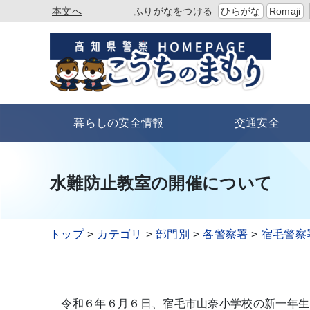
本文へ
ふりがなをつける
ひらがな
Romaji
暮らしの安全情報
交通安全
水難防止教室の開催について
トップ
カテゴリ
部門別
各警察署
宿毛警察
令和６年６月６日、宿毛市山奈小学校の新一年生