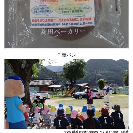
羊羹パン
©2024東映ビデオ･東映AG･バンダイ･東映 ©東映