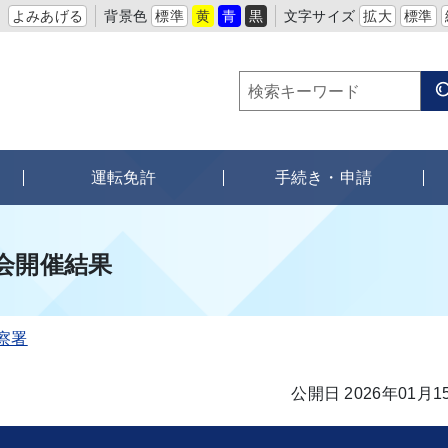
よみあげる
背景色
標準
黄
青
黒
文字サイズ
拡大
標準
運転免許
手続き・申請
会開催結果
察署
公開日 2026年01月1