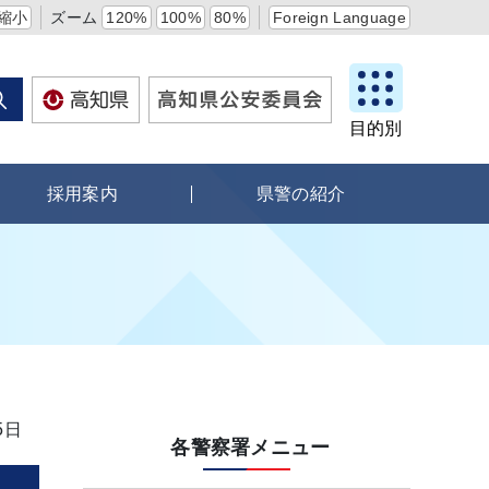
縮小
ズーム
120%
100%
80%
Foreign Language
目的別
採用案内
県警の紹介
5日
各警察署メニュー