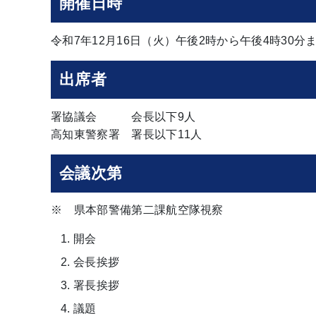
開催日時
令和7年12月16日（火）午後2時から午後4時30分
出席者
署協議会 会長以下9人
高知東警察署 署長以下11人
会議次第
※ 県本部警備第二課航空隊視察
開会
会長挨拶
署長挨拶
議題