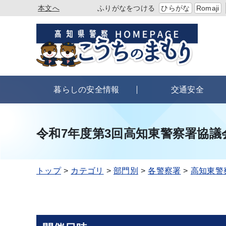
本文へ
ふりがなをつける
ひらがな
Romaji
暮らしの安全情報
交通安全
令和7年度第3回高知東警察署協議
トップ
カテゴリ
部門別
各警察署
高知東警