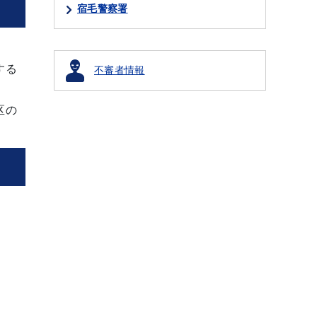
宿毛警察署
する
不審者情報
区の