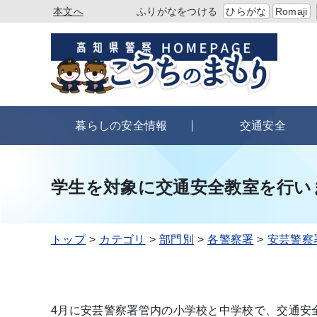
本文へ
ふりがなをつける
ひらがな
Romaji
暮らしの安全情報
交通安全
学生を対象に交通安全教室を行いま
トップ
カテゴリ
部門別
各警察署
安芸警察
4月に安芸警察署管内の小学校と中学校で、交通安