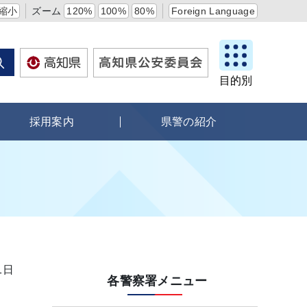
縮小
ズーム
120%
100%
80%
Foreign Language
目的別
採用案内
県警の紹介
1日
各警察署メニュー