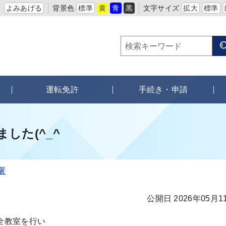
よみあげる
背景色
標準
黄
青
黒
文字サイズ
拡大
標準
運転免許
手続き・申請
した(^_^
署
公開日 2026年05月1
全教室を行い