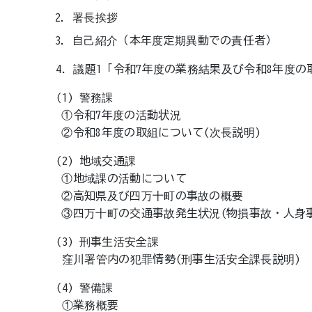
署長挨拶
自己紹介（本年度定期異動での責任者）
4. 議題1「令和7年度の業務結果及び令和8年度
(1) 警務課
①令和7年度の活動状況
②令和8年度の取組について(次長説明)
(2) 地域交通課
①地域課の活動について
②高知県及び四万十町の事故の概要
③四万十町の交通事故発生状況(物損事故・人身事
(3) 刑事生活安全課
窪川署管内の犯罪情勢(刑事生活安全課長説明)
(4) 警備課
①業務概要