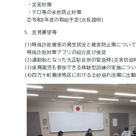
・災害対策
・テロ等の未然防止対策
②令和8年度の取組予定(次長説明)
5. 意見要望等
(1)特殊詐欺被害の発生状況と被害防止策につい
特殊詐欺対策アプリの紹介及び推奨
(2)通勤制となった大正駐在所の緊急時(災害切迫
(3)保育園児も参加できる体験型訓練の実施につい
(4)四万十町興津地区における土砂崩れ現場に出