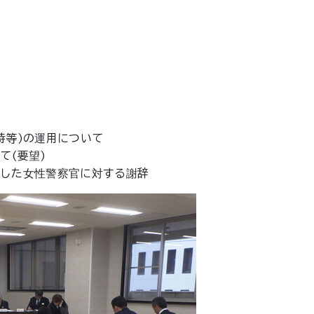
て
時等)の運用について
て(要望)
動した女性警察官に対する謝辞