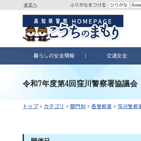
本文へ
ふりがなをつける
ひらがな
Roma
暮らしの安全情報
交通安全
令和7年度第4回窪川警察署協議会
トップ
カテゴリ
部門別
各警察署
窪川警察
開催日