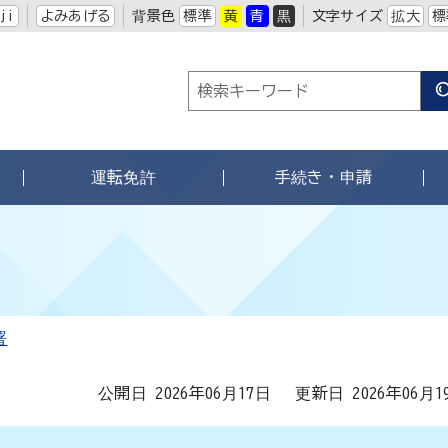
ji
よみあげる
背景色
標準
黄
青
黒
文字サイズ
拡大
標
運転免許
手続き・申請
署
公開日 2026年06月17日
更新日 2026年06月1