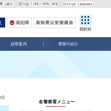
準
縮小
ズーム
120%
100%
80%
Foreign Language
目的別
採用案内
県警の紹介
9日
各警察署メニュー