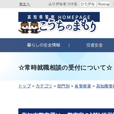
本文へ
ふりがなをつける
ひらがな
Romaji
暮らしの安全情報
交通安全
☆常時就職相談の受付について☆
トップ
カテゴリ
部門別
各警察署
高知南警