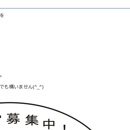
を
。
構いません(^_^)