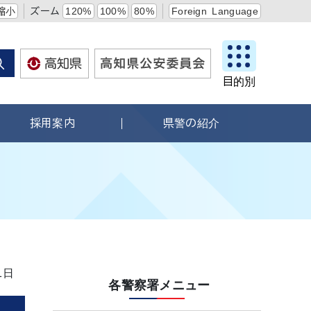
縮小
ズーム
120%
100%
80%
Foreign Language
目的別
採用案内
県警の紹介
1日
各警察署メニュー