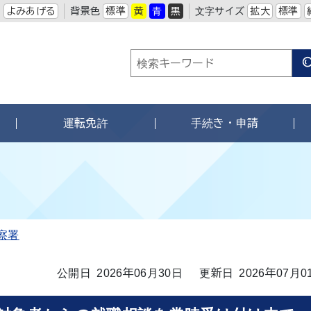
よみあげる
背景色
標準
黄
青
黒
文字サイズ
拡大
標準
運転免許
手続き・申請
察署
公開日 2026年06月30日
更新日 2026年07月0