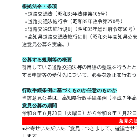
根拠法令・条項
○道路交通法（昭和35年法律第105号）
○道路交通法施行令（昭和35年政令第270号）
○道路交通法施行規則（昭和35年総理府令第60号
○高知県道路交通法施行細則（昭和35年高知県公
途意見公募を実施。）
公募する規則等の概要
引用している道路交通法等の用語の整理を行うとと
する申請等の受付先について、必要な改正を行おう
行政手続条例に基づくものか任意のものか
当該意見公募は、高知県行政手続条例（平成７年高
意見公募の期間
令和８年６月23日（火曜日）から令和８年７月22
意見の
●お寄せいただいたご意見につきまして、確認させ
します。