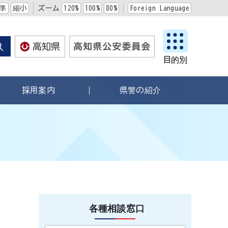
準
縮小
ズーム
120%
100%
80%
Foreign Language
目的別
採用案内
県警の紹介
各種相談窓口