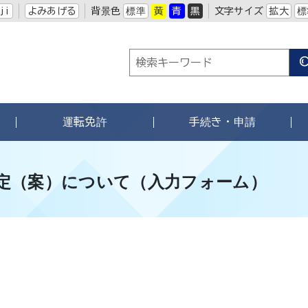
ji
よみあげる
背景色
標準
黄
青
黒
文字サイズ
拡大
標
運転免許
手続き・申請
定（案）について（入力フォーム）