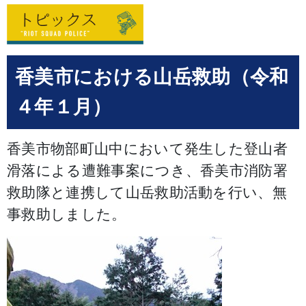
香美市における山岳救助（令和
４年１月）
香美市物部町山中において発生した登山者
滑落による遭難事案につき、香美市消防署
救助隊と連携して山岳救助活動を行い、無
事救助しました。