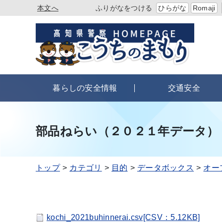
本文へ
ふりがなをつける
ひらがな
Romaji
暮らしの安全情報
交通安全
部品ねらい（２０２１年データ）
トップ
カテゴリ
目的
データボックス
オー
kochi_2021buhinnerai.csv[CSV：5.12KB]