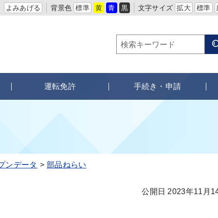
よみあげる
背景色
標準
黄
青
黒
文字サイズ
拡大
標準
運転免許
手続き・申請
プンデータ
部品ねらい
公開日 2023年11月1