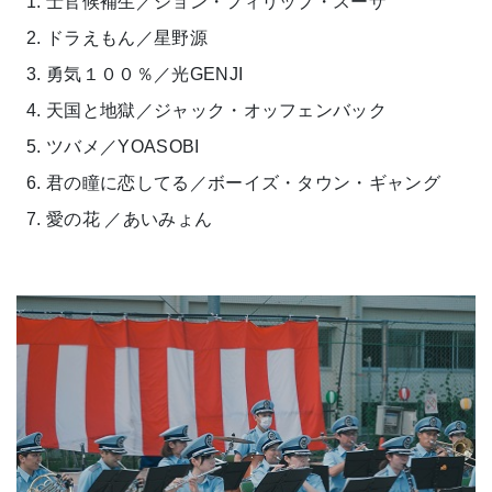
士官候補生／ジョン・フィリップ・スーザ
ドラえもん／星野源
勇気１００％／光GENJI
天国と地獄／ジャック・オッフェンバック
ツバメ／YOASOBI
君の瞳に恋してる／ボーイズ・タウン・ギャング
愛の花 ／あいみょん