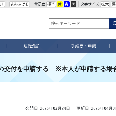
ji
よみあげる
背景色
標準
黄
青
黒
文字サイズ
拡大
標
運転免許
手続き・申請
の交付を申請する ※本人が申請する場
公開日 2025年03月24日
更新日 2026年04月0