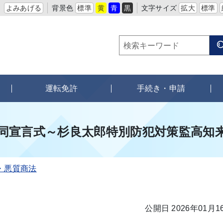
よみあげる
背景色
標準
黄
青
黒
文字サイズ
拡大
標準
運転免許
手続き・申請
同宣言式～杉良太郎特別防犯対策監高知
・悪質商法
公開日 2026年01月1