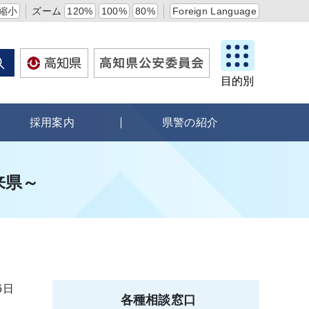
縮小
ズーム
120%
100%
80%
Foreign Language
目的別
採用案内
県警の紹介
来県～
6日
各種相談窓口