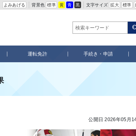
よみあげる
背景色
標準
黄
青
黒
文字サイズ
拡大
標準
運転免許
手続き・申請
果
公開日 2026年05月1