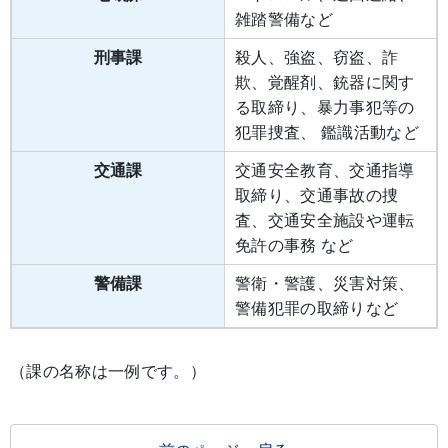
雑踏警備など
刑事課
殺人、強盗、窃盗、詐
欺、覚醒剤、銃器に関す
る取締り、暴力事犯等の
犯罪捜査、 鑑識活動など
交通課
交通安全教育、交通指導
取締り、交通事故の捜
査、交通安全施設や運転
免許の事務 など
警備課
警衛・警護、災害対策、
警備犯罪の取締りなど
（課の名称は一例です。）