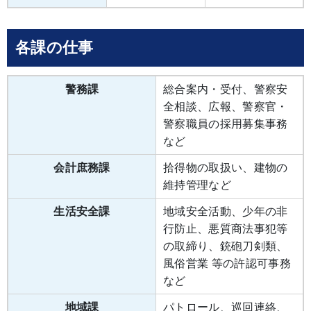
各課の仕事
警務課
総合案内・受付、警察安
全相談、広報、警察官・
警察職員の採用募集事務
など
会計庶務課
拾得物の取扱い、建物の
維持管理など
生活安全課
地域安全活動、少年の非
行防止、悪質商法事犯等
の取締り、銃砲刀剣類、
風俗営業 等の許認可事務
など
地域課
パトロール、巡回連絡、