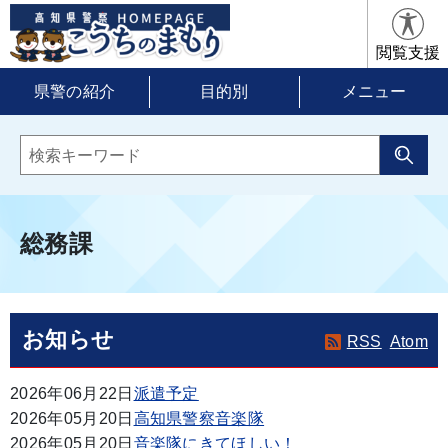
閲覧支援
県警の紹介
目的別
メニュー
総務課
お知らせ
RSS
Atom
2026年06月22日
派遣予定
2026年05月20日
高知県警察音楽隊
2026年05月20日
音楽隊にきてほしい！