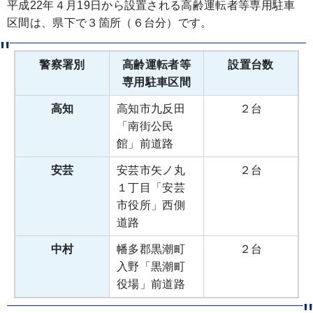
平成22年４月19日から設置される高齢運転者等専用駐車
区間は、県下で３箇所（６台分）です。
警察署別
高齢運転者等
設置台数
専用駐車区間
高知
高知市九反田
２台
「南街公民
館」前道路
安芸
安芸市矢ノ丸
２台
１丁目「安芸
市役所」西側
道路
中村
幡多郡黒潮町
２台
入野「黒潮町
役場」前道路