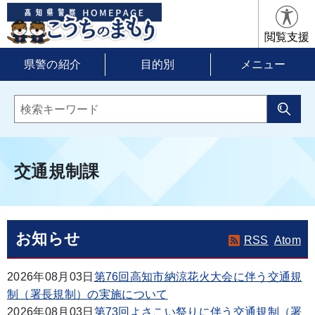
閲覧支援
県警の紹介
目的別
メニュー
交通規制課
お知らせ
RSS
Atom
2026年08月03日
第76回高知市納涼花火大会に伴う交通規
制（署長規制）の実施について
2026年08月03日
第73回よさこい祭りに伴う交通規制（署