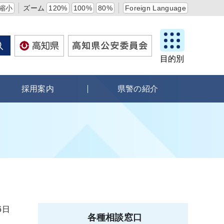
縮小
ズーム
120%
100%
80%
Foreign Language
目的別
採用案内
県警の紹介
6日
各種相談窓口