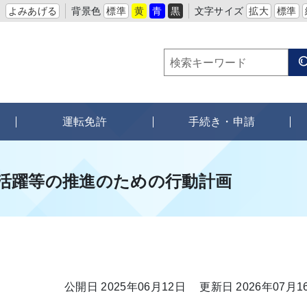
よみあげる
背景色
標準
黄
青
黒
文字サイズ
拡大
標準
運転免許
手続き・申請
活躍等の推進のための行動計画
公開日 2025年06月12日
更新日 2026年07月1