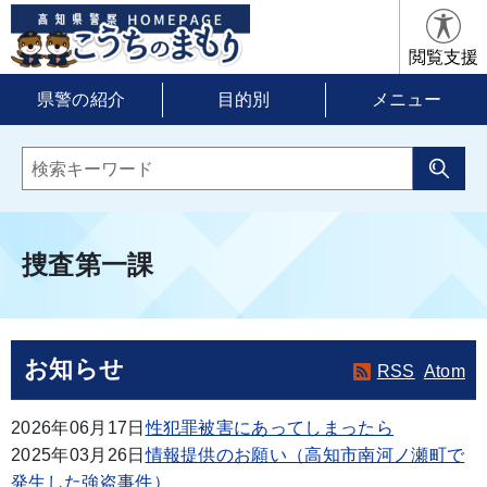
閲覧支援
県警の紹介
目的別
メニュー
捜査第一課
お知らせ
RSS
Atom
2026年06月17日
性犯罪被害にあってしまったら
2025年03月26日
情報提供のお願い（高知市南河ノ瀬町で
発生した強盗事件）