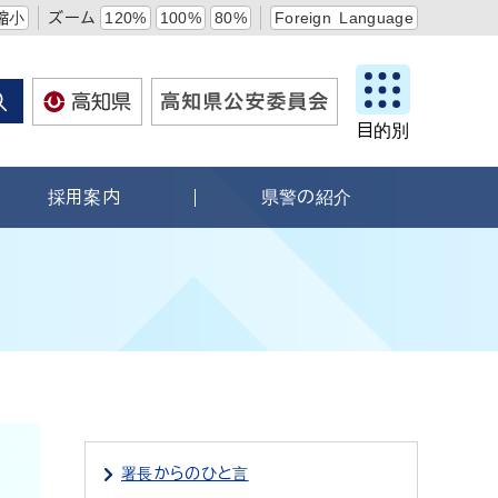
縮小
ズーム
120%
100%
80%
Foreign Language
目的別
採用案内
県警の紹介
署長からのひと言