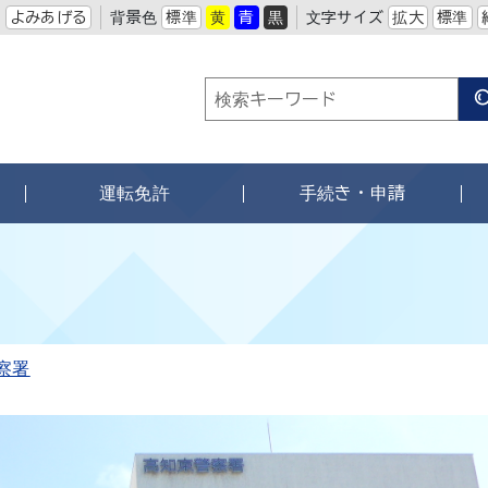
よみあげる
背景色
標準
黄
青
黒
文字サイズ
拡大
標準
運転免許
手続き・申請
察署