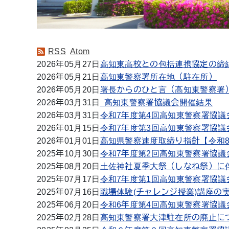
RSS
Atom
2026年05月27日
高知東高校との包括連携協定の締
2026年05月21日
高知東警察署所在地（駐在所）
2026年05月20日
署長からのひと言（高知東警察署
2026年03月31日
高知東警察署協議会開催結果
2026年03月31日
令和7年度第4回高知東警察署協議
2026年01月15日
令和7年度第3回高知東警察署協議
2026年01月01日
高知県警察速度取締り指針【令和
2025年10月30日
令和7年度第2回高知東警察署協議
2025年08月20日
土佐神社夏季大祭（しなね祭）に
2025年07月17日
令和7年度第1回高知東警察署協議
2025年07月16日
職場体験(チャレンジ授業)講座の
2025年06月20日
令和6年度第4回高知東警察署協議
2025年02月28日
高知東警察署大津駐在所の廃止に