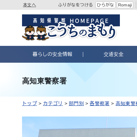
本文へ
ふりがなをつける
ひらがな
Romaji
暮らしの安全情報
交通安全
高知東警察署
トップ
カテゴリ
部門別
各警察署
高知東警