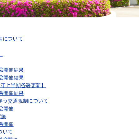
結について
）
会開催結果
会開催結果
8年上半期各署更新】
会開催結果
伴う交通規制について
会開催
実施
会開催
ついて