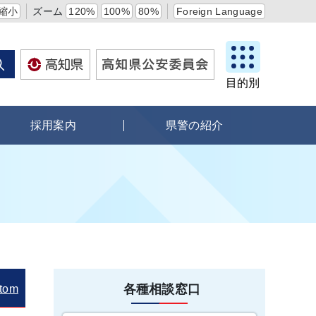
縮小
ズーム
120%
100%
80%
Foreign Language
目的別
採用案内
県警の紹介
各種相談窓口
tom