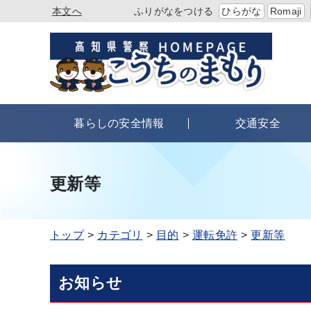
本文へ
ふりがなをつける
ひらがな
Romaji
暮らしの安全情報
交通安全
更新等
トップ
カテゴリ
目的
運転免許
更新等
お知らせ