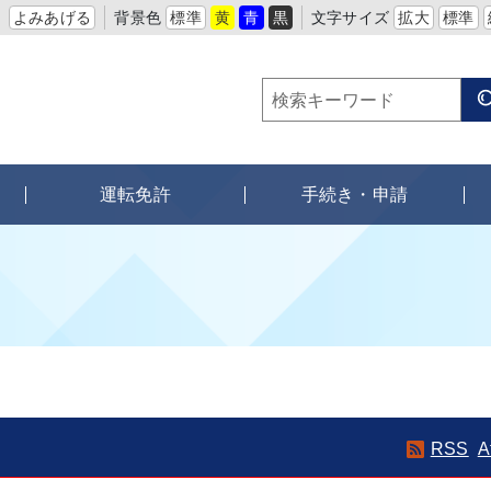
よみあげる
背景色
標準
黄
青
黒
文字サイズ
拡大
標準
運転免許
手続き・申請
RSS
A