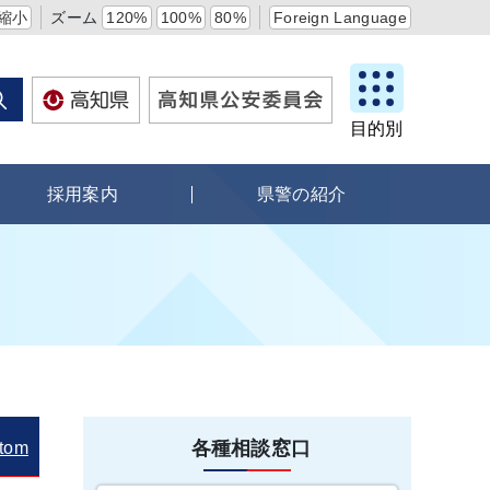
縮小
ズーム
120%
100%
80%
Foreign Language
目的別
採用案内
県警の紹介
各種相談窓口
tom