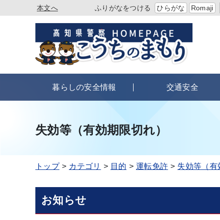
本文へ
ふりがなをつける
ひらがな
Romaji
暮らしの安全情報
交通安全
失効等（有効期限切れ）
トップ
カテゴリ
目的
運転免許
失効等（有
お知らせ