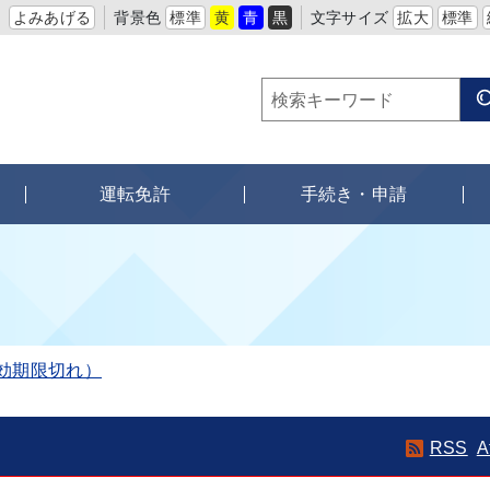
よみあげる
背景色
標準
黄
青
黒
文字サイズ
拡大
標準
運転免許
手続き・申請
効期限切れ）
RSS
A