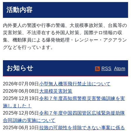
活動内容
内外要人の警護や行事の警備、大規模事故対策、台風等の
災害対策、不法滞在する外国人対策、国際テロ情報の収
集、機動隊員による爆発物処理・レンジャー・アクアラン
グなどを行っています。
お知らせ
RSS
Atom
2026年07月09日
小型無人機等飛行禁止法について
2026年06月08日
大規模災害対策
2025年12月19日
令和７年度高知県警察災害警備訓練を実
施しました！
2025年12月05日
令和７年度中国四国管区広域緊急援助隊
合同訓練の実施について
2025年06月10日
拉致の可能性を排除できない事案に係る