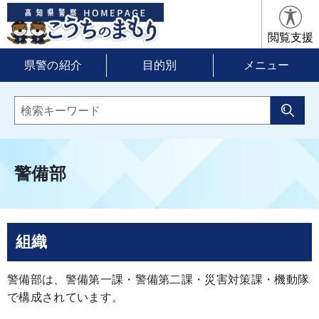
閲覧支援
県警の紹介
目的別
メニュー
警備部
組織
警備部は、警備第一課・警備第二課・災害対策課・機動隊
で構成されています。