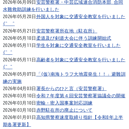
2026年06月09日
安芸警察署・中芸広域連合消防本部 合同
水難救助訓練を行いました
2026年05月28日
外国人を対象に交通安全教室を行いました
(^＿^
2026年05月21日
安芸警察署所在地（駐在所）
2026年05月18日
柔道及び剣道大会に伴う訓練開始式
2026年05月11日
学生を対象に交通安全教室を行いました
(^_^
2026年05月11日
高齢者を対象に交通安全教室を行いました
(^_^
2026年05月07日
「(仮)南海トラフ大地震発生！！」避難訓
練の実施
2026年04月03日
署長からのひと言（安芸警察署）
2026年03月10日
令和７年度第４回安芸警察署協議会の開催
2026年03月10日
密輸・密入国事案対応訓練
2026年03月10日
赤野駐在所の廃止について
2026年01月01日
高知県警察速度取締り指針【令和8年上半
期各署更新】