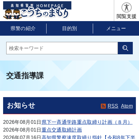
閲覧支援
県警の紹介
目的別
メニュー
交通指導課
お知らせ
RSS
Atom
2026年08月01日
県下一斉通学路重点取締り計画（８月）
2026年08月01日
重点交通取締計画
2026年07月16日
高知県警察速度取締り指針【令和8年下半