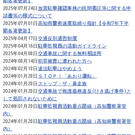
期各署更新】
2025年07月24日
放置駐車確認事務の民間委託等に関する申
請書等の様式について
2025年07月01日
高知県警察速度取締り指針【令和7年下半
期各署更新】
2025年04月17日
交通反則通告制度
2025年04月16日
駐車監視員の活動ガイドライン
2025年04月08日
交通事故に関する無料相談所
2024年08月14日
犯罪被害に遭われた方へ
2024年02月18日
違法駐車はやめよう
2024年01月28日
ＳＴＯＰ！「あおり運転」
2024年01月28日
ストップ・ザ・暴走族
2024年01月28日
交通事故で救護義務違反(ひき逃げ事件)と
して処罰されないために
2024年01月28日
駐車監視員活動重点路線（高知警察署管
内）
2024年01月28日
駐車監視員活動重点路線（高知南警察署管
内）