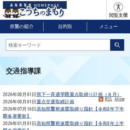
閲覧支援
県警の紹介
目的別
メニュー
交通指導課
2026年08月01日
県下一斉通学路重点取締り計画（８月）
RSS
Atom
2026年08月01日
重点交通取締計画
2026年07月16日
高知県警察速度取締り指針【令和8年下半
期各署更新】
2026年01月01日
高知県警察速度取締り指針【令和8年上半